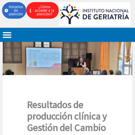
Ir
Horarios
¿Cómo
de
acceder a la
al
atención
atención?
contenido
Resultados de
producción clínica y
Gestión del Cambio