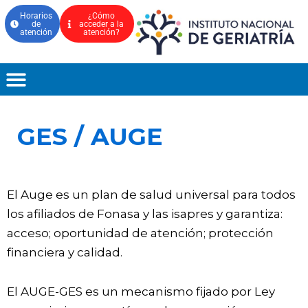
Ir
Horarios
¿Cómo
de
acceder a la
al
atención
atención?
contenido
GES / AUGE
El Auge es un plan de salud universal para todos
los afiliados de Fonasa y las isapres y garantiza:
acceso; oportunidad de atención; protección
financiera y calidad.
El AUGE-GES es un mecanismo fijado por Ley