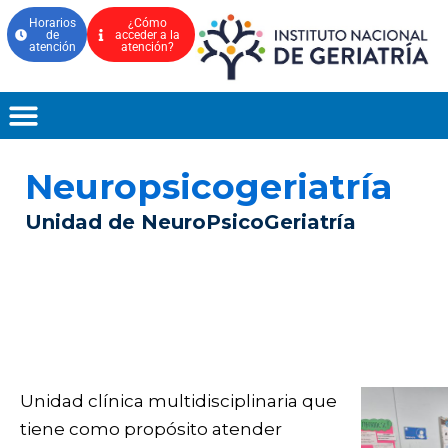
Ir
Horarios
¿Cómo
de
acceder a la
al
atención
atención?
contenido
Neuropsicogeriatría
Unidad de NeuroPsicoGeriatría
¿Qué es?
Unidad clínica multidisciplinaria que
tiene como propósito atender