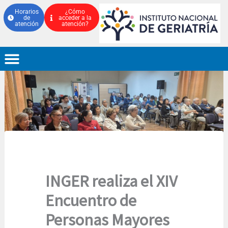
Ir
Horarios
¿Cómo
de
acceder a la
al
atención
atención?
contenido
INGER realiza el XIV
Encuentro de
Personas Mayores