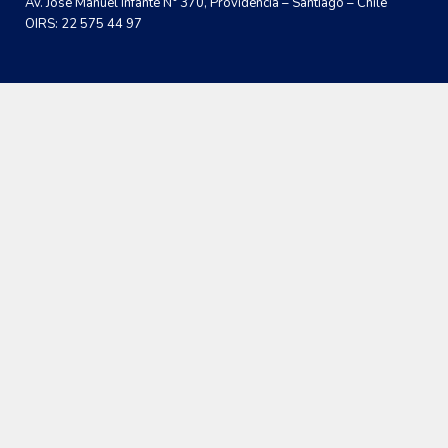
Av. José Manuel Infante N° 370, Providencia – Santiago – Chile
OIRS: 22 575 44 97