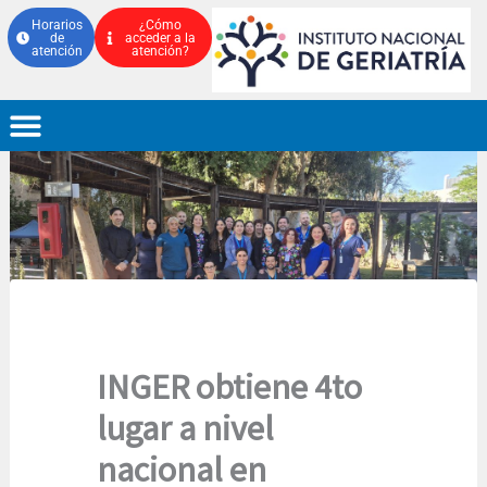
Ir
Horarios
¿Cómo
de
acceder a la
al
atención
atención?
contenido
INGER obtiene 4to
lugar a nivel
nacional en