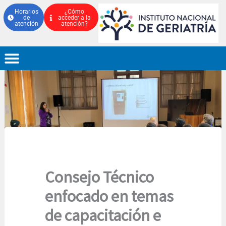
Ir
Horarios
¿Cómo
de
acceder a la
al
atención
atención?
contenido
Consejo Técnico
enfocado en temas
de capacitación e