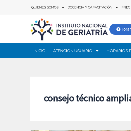
Ir
QUIENES SOMOS
DOCENCIA Y CAPACITACIÓN
PREG
al
contenido
Horar
INICIO
ATENCIÓN USUARIO
HORARIOS 
consejo técnico ampli