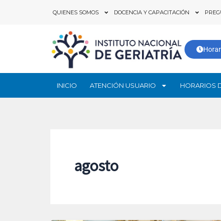
Ir
QUIENES SOMOS
DOCENCIA Y CAPACITACIÓN
PREG
al
contenido
Horar
INICIO
ATENCIÓN USUARIO
HORARIOS 
agosto