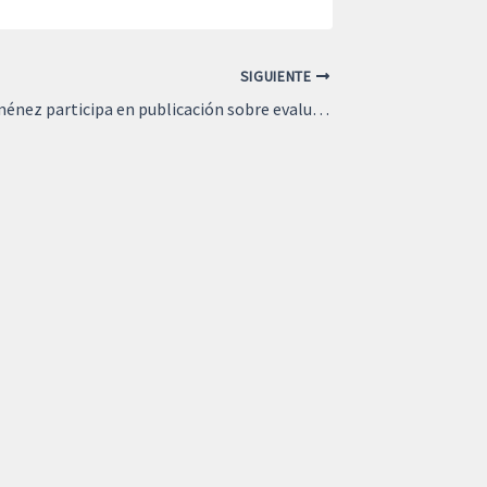
SIGUIENTE
Dra. Isidora Jiménez participa en publicación sobre evaluación oncogeriátrica