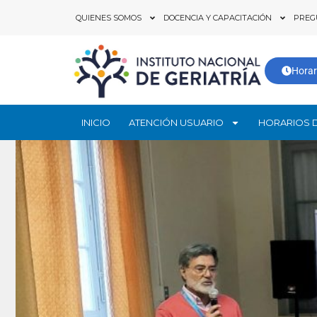
Ir
QUIENES SOMOS
DOCENCIA Y CAPACITACIÓN
PREG
al
contenido
Horar
INICIO
ATENCIÓN USUARIO
HORARIOS 