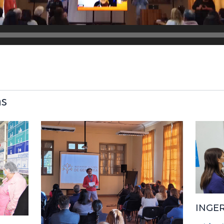
as
INGER