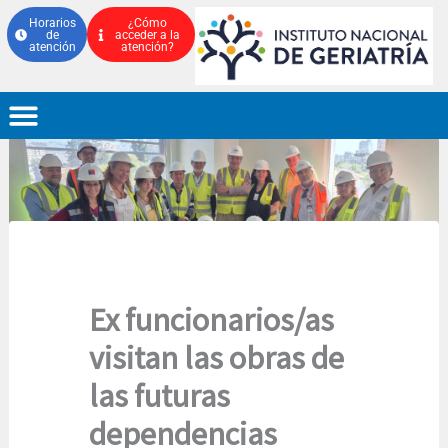
Ir
Horarios
¿Cómo
de
acceder a la
al
atención
atención?
contenido
Ex funcionarios/as
visitan las obras de
las futuras
dependencias