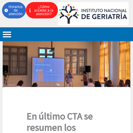
Ir
Horarios
¿Cómo
de
acceder a la
al
atención
atención?
contenido
En último CTA se
resumen los