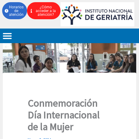
Ir
Horarios
¿Cómo
de
acceder a la
al
atención
atención?
contenido
Conmemoración
Día Internacional
de la Mujer