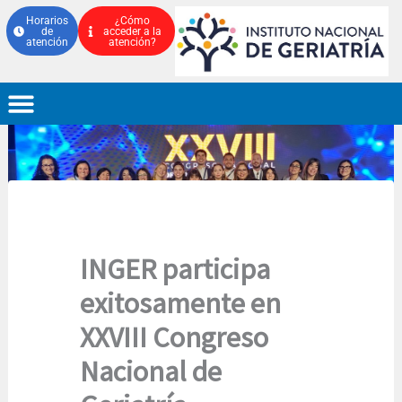
Ir
Horarios
¿Cómo
de
acceder a la
al
atención
atención?
contenido
INGER participa
exitosamente en
XXVIII Congreso
Nacional de