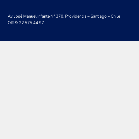
Av. José Manuel Infante N° 370, Providencia – Santiago – Chile
OIRS: 22 575 44 97